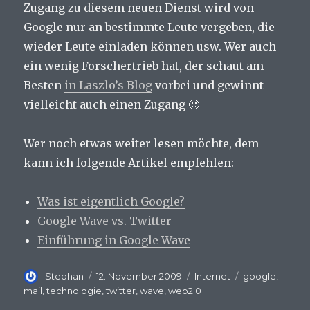
Zugang zu diesem neuen Dienst wird von
Google nur an bestimmte Leute vergeben, die
wieder Leute einladen können usw. Wer auch
ein wenig Forschertrieb hat, der schaut am
Besten
in Laszlo’s Blog
vorbei und gewinnt
vielleicht auch einen Zugang 🙂
Wer noch etwas weiter lesen möchte, dem
kann ich folgende Artikel empfehlen:
Was ist eigentlich Google?
Google Wave vs. Twitter
Einführung in Google Wave
Autor
Veröffentlicht
Kategorien
Schlagwörter
Stephan
12. November 2009
Internet
google
,
am
mail
,
technologie
,
twitter
,
wave
,
web2.0