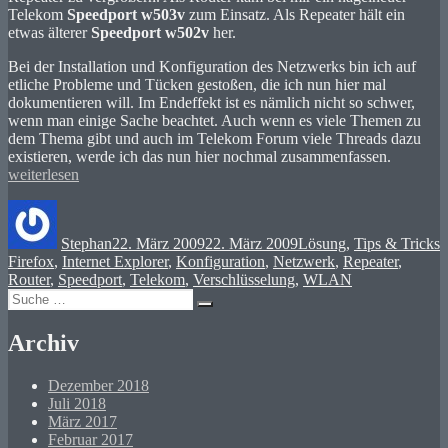
Telekom
Speedport w503v
zum Einsatz. Als Repeater hält ein
etwas älterer
Speedport w502v
her.
Bei der Installation und Konfiguration des Netzwerks bin ich auf
etliche Probleme und Tücken gestoßen, die ich nun hier mal
dokumentieren will. Im Endeffekt ist es nämlich nicht so schwer,
wenn man einige Sache beachtet. Auch wenn es viele Themen zu
dem Thema gibt und auch im Telekom Forum viele Threads dazu
„Speedpo
existieren, werde ich das nun hier nochmal zusammenfassen.
Router
weiterlesen
als
Autor
Veröffentlicht
Kategorien
S
WLAN
am
Repeater
Stephan
22. März 2009
22. März 2009
Lösung
,
Tips & Tricks
Firefox
,
Internet Explorer
,
Konfiguration
,
Netzwerk
,
Repeater
,
Router
,
Speedport
,
Telekom
,
Verschlüsselung
,
WLAN
Suche
Suchen
nach:
Archiv
Dezember 2018
Juli 2018
März 2017
Februar 2017