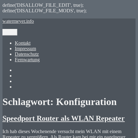
define('DISALLOW_FILE_EDIT', true);
define('DISALLOW_FILE_MODS', true);
Zum
watermeyer.info
Inhalt
springen
Menü
Kontakt
Impressum
Datenschutz
Fernwartung
Twitter
XING
LinkedIn
GitHub
Schlagwort:
Konfiguration
Speedport Router als WLAN Repeater
Ich hab dieses Wochenende versucht mein WLAN mit einem
Repeater zu vergrößern. Als Router kam bei mir ein nagelneuer