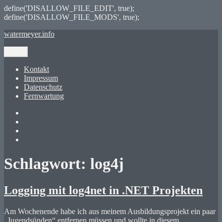
define('DISALLOW_FILE_EDIT', true);
define('DISALLOW_FILE_MODS', true);
Zum
watermeyer.info
Inhalt
springen
Menü
Kontakt
Impressum
Datenschutz
Fernwartung
Twitter
XING
LinkedIn
GitHub
Schlagwort:
log4j
Logging mit log4net in .NET Projekten
Am Wochenende habe ich aus meinem Ausbildungsprojekt ein paar
„Jugendsünden“ entfernen müssen und wollte in diesem