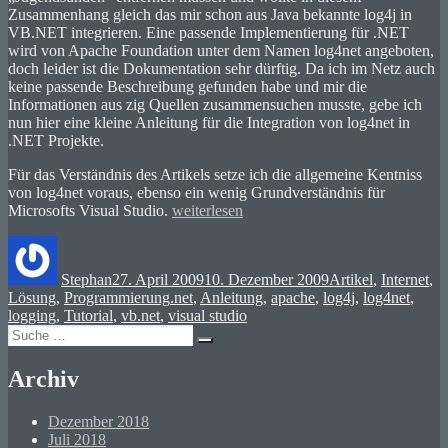
Zusammenhang gleich das mir schon aus Java bekannte log4j in
VB.NET integrieren. Eine passende Implementierung für .NET
wird von Apache Foundation unter dem Namen log4net angeboten,
doch leider ist die Dokumentation sehr dürftig. Da ich im Netz auch
keine passende Beschreibung gefunden habe und mir die
Informationen aus zig Quellen zusammensuchen musste, gebe ich
nun hier eine kleine Anleitung für die Integration von log4net in
.NET Projekte.
Für das Verständnis des Artikels setze ich die allgemeine Kentniss
von log4net voraus, ebenso ein wenig Grundverständnis für
„Logging
Microsofts Visual Studio.
weiterlesen
mit
Autor
Veröffentlicht
Kategorien
log4net
am
in
Stephan
27. April 2009
10. Dezember 2009
Artikel
,
Internet
,
.NET
Schlagwörter
Lösung
,
Programmierung
.net
,
Anleitung
,
apache
,
log4j
,
log4net
,
Projekten“
logging
,
Tutorial
,
vb.net
,
visual studio
Suche
Suchen
nach:
Archiv
Dezember 2018
Juli 2018