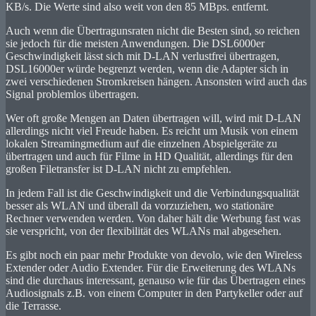
KB/s. Die Werte sind also weit von den 85 MBps. entfernt.
Auch wenn die Übertragunsraten nicht die Besten sind, so reichen
sie jedoch für die meisten Anwendungen. Die DSL6000er
Geschwindigkeit lässt sich mit D-LAN verlustfrei übertragen,
DSL16000er würde begrenzt werden, wenn die Adapter sich in
zwei verschiedenen Stromkreisen hängen. Ansonsten wird auch das
Signal problemlos übertragen.
Wer oft große Mengen an Daten übertragen will, wird mit D-LAN
allerdings nicht viel Freude haben. Es reicht um Musik von einem
lokalen Streamingmedium auf die einzelnen Abspielgeräte zu
übertragen und auch für Filme in HD Qualität, allerdings für den
großen Filetransfer ist D-LAN nicht zu empfehlen.
In jedem Fall ist die Geschwindigkeit und die Verbindungsqualität
besser als WLAN und überall da vorzuziehen, wo stationäre
Rechner verwenden werden. Von daher hält die Werbung fast was
sie verspricht, von der flexibilität des WLANs mal abgesehen.
Es gibt noch ein paar mehr Produkte von devolo, wie den Wireless
Extender oder Audio Extender. Für die Erweiterung des WLANs
sind die durchaus interessant, genauso wie für das Übertragen eines
Audiosignals z.B. von einem Computer in den Partykeller oder auf
die Terrasse.