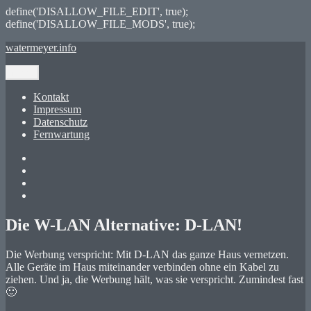
define('DISALLOW_FILE_EDIT', true);
define('DISALLOW_FILE_MODS', true);
Zum
watermeyer.info
Inhalt
springen
Menü
Kontakt
Impressum
Datenschutz
Fernwartung
Twitter
XING
LinkedIn
GitHub
Die W-LAN Alternative: D-LAN!
Die Werbung verspricht: Mit D-LAN das ganze Haus vernetzen.
Alle Geräte im Haus miteinander verbinden ohne ein Kabel zu
ziehen. Und ja, die Werbung hält, was sie verspricht. Zumindest fast
🙂