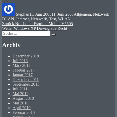
Autor
Veröffentlicht
Kategorien
Schl
am
Stephan
11. Juni 2008
11. Juni 2008
Allgemein
,
Netzwerk
DLAN
,
Internet
,
Netzwerk
,
Test
,
WLAN
Beitragsnavigation
Vorheriger
Zurück
Notebook: Esprimo Mobile V5505
Nächster
Beitrag:
Weiter
Windows XP Downgrade Recht
Suche
Beitrag:
Suchen
nach:
Archiv
Dezember 2018
Juli 2018
März 2017
Februar 2017
Januar 2017
Dezember 2011
September 2011
Juli 2011
Mai 2011
August 2010
Mai 2010
April 2010
Februar 2010