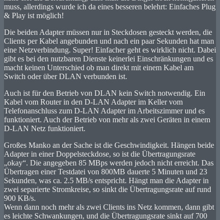
muss, allerdings wurde ich da eines besseren belehrt: Einfaches Plug
& Play ist möglich!
Die beiden Adapter müssen nur in Steckdosen gesteckt werden, die
Clients per Kabel angebunden und nach ein paar Sekunden hat man
eine Netzverbindung. Super! Einfacher geht es wirklich nicht. Dabei
gibt es bei den nutzbaren Dienste keinerlei Einschränkungen und es
macht keinen Unterschied ob man direkt mit einem Kabel am
Switch oder über DLAN verbunden ist.
Auch ist für den Betrieb von DLAN kein Switch notwendig. Ein
Kabel vom Router in den D-LAN Adapter im Keller vom
Telefonanschluss zum D-LAN Adapter im Arbeitszimmer und es
funktioniert. Auch der Betrieb von mehr als zwei Geräten in einem
D-LAN Netz funktioniert.
Großes Manko an der Sache ist die Geschwindigkeit. Hängen beide
Adapter in einer Doppelsteckdose, so ist die Übertragungsrate
„okay“. Die angegeben 85 MBps werden jedoch nicht erreicht. Das
Übertragen einer Testdatei von 800MB dauerte 5 Minuten und 23
Sekunden, was ca. 2.5 MB/s entspricht. Hängt man die Adapter in
zwei separierte Stromkreise, so sinkt die Übertragungsrate auf rund
900 KB/s.
Wenn dann noch mehr als zwei Clients ins Netz kommen, dann gibt
es leichte Schwankungen, und die Übertragungsrate sinkt auf 700