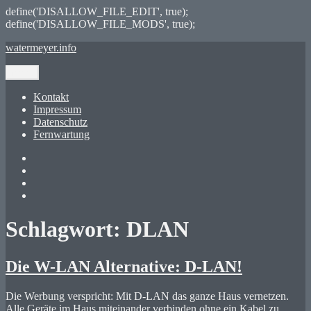
define('DISALLOW_FILE_EDIT', true);
define('DISALLOW_FILE_MODS', true);
Zum
watermeyer.info
Inhalt
springen
Menü
Kontakt
Impressum
Datenschutz
Fernwartung
Twitter
XING
LinkedIn
GitHub
Schlagwort:
DLAN
Die W-LAN Alternative: D-LAN!
Die Werbung verspricht: Mit D-LAN das ganze Haus vernetzen.
Alle Geräte im Haus miteinander verbinden ohne ein Kabel zu