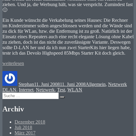
ziehen. Und ja, die Werbung hält, was sie verspricht. Zumindest fast
🙂
Ein Kunde wünscht die Verkabelung seines Hauses: Die Rechner
im Kinderzimmer sollen angeschlossen werden und die Wände sind
zu dick für WLan, bzw. die Entfernung ist zu groß. Natürlich ist der
Einsatz eines Repeaters auch eine recht elegante Lösung ohne Kabel
zu ziehen, doch ist das nicht die zuverlässigste Variante. Deswegen
sollte D-LAN her und da ich nun zwei StarterKits hier liegen habe,
teste ich das Devolo Highspeed 85Mbps Starter Kit doch gleich.
„Die
weiterlesen
W-
Autor
Veröffentlicht
Kategorien
Schl
LAN
am
Alternative:
Stephan
11. Juni 2008
11. Juni 2008
Allgemein
,
Netzwerk
D-
DLAN
,
Internet
,
Netzwerk
,
Test
,
WLAN
LAN!“
Suche
Suchen
nach:
Archiv
Dezember 2018
Juli 2018
März 2017