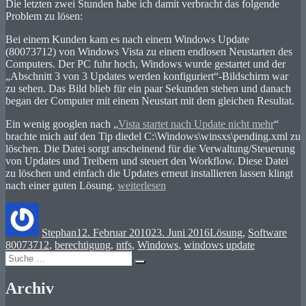
Die letzten zwei Stunden habe ich damit verbracht das folgende
Problem zu lösen:
Bei einem Kunden kam es nach einem Windows Update
(80073712) von Windows Vista zu einem endlosen Neustarten des
Computers. Der PC fuhr hoch, Windows wurde gestartet und der
„Abschnitt 3 von 3 Updates werden konfiguriert“-Bildschirm war
zu sehen. Das Bild blieb für ein paar Sekunden stehen und danach
began der Computer mit einem Neustart mit dem gleichen Resultat.
Ein wenig googlen nach „
Vista startet nach Update nicht mehr
“
brachte mich auf den Tip diedel C:\Windows\winsxs\pending.xml zu
löschen. Die Datei sorgt anscheinend für die Verwaltung/Steuerung
von Updates und Treibern und steuert den Workflow. Diese Datei
zu löschen und einfach die Updates erneut installieren lassen klingt
„Windows
nach einer guten Lösung.
weiterlesen
Vista
Autor
Veröffentlicht
Kategorien
Schl
Update
am
–
Stephan
12. Februar 2010
23. Juni 2016
Lösung
,
Software
pendig.xml
80073712
,
berechtigung
,
ntfs
,
Windows
,
windows update
löschen“
Suche
Suchen
nach:
Archiv