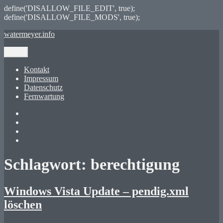
define('DISALLOW_FILE_EDIT', true);
define('DISALLOW_FILE_MODS', true);
Zum
watermeyer.info
Inhalt
springen
Menü
Kontakt
Impressum
Datenschutz
Fernwartung
Twitter
XING
LinkedIn
GitHub
Schlagwort:
berechtigung
Windows Vista Update – pendig.xml
löschen