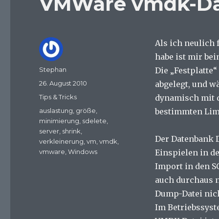
VMWare vmdk-Dat
Als ich neulich
habe ist mir be
Autor
Stephan
Die „Festplatte
Veröffentlicht
26. August 2010
abgelegt, und w
am
Kategorien
Tips & Tricks
dynamisch mit d
Schlagwörter
auslastung
,
größe
,
bestimmten Lim
minimierung
,
sdelete
,
server
,
shrink
,
Der Datenbank 
verkleinerung
,
vm
,
vmdk
,
vmware
,
Windows
Einspielen in d
Import in den S
auch durchaus n
Dump-Datei nich
Im Betriebssyst