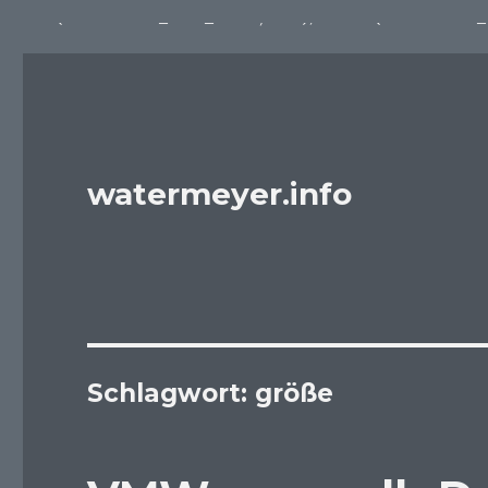
define('DISALLOW_FILE_EDIT', true); define('DISALLOW_F
watermeyer.info
Schlagwort:
größe