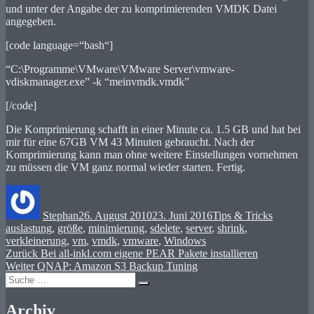
und unter der Angabe der zu komprimierenden VMDK Datei
angegeben.
[code language=“bash“]
“C:\Programme\VMware\VMware Server\vmware-
vdiskmanager.exe” -k “meinvmdk.vmdk”
[/code]
Die Komprimierung schafft in einer Minute ca. 1.5 GB und hat bei
mir für eine 67GB VM 43 Minuten gebraucht. Nach der
Komprimierung kann man ohne weitere Einstellungen vornehmen
zu müssen die VM ganz normal wieder starten. Fertig.
Autor
Veröffentlicht
Kategorien
Schlagwö
am
Stephan
26. August 2010
23. Juni 2016
Tips & Tricks
auslastung
,
größe
,
minimierung
,
sdelete
,
server
,
shrink
,
verkleinerung
,
vm
,
vmdk
,
vmware
,
Windows
Beitragsnavigation
Vorheriger
Zurück
Bei all-inkl.com eigene PEAR Pakete installieren
Nächster
Beitrag:
Weiter
QNAP: Amazon S3 Backup Tuning
Suche
Beitrag:
Suchen
nach:
Archiv