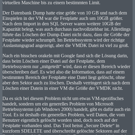
virtuellen Maschine bis zu einem bestimmten Limit.
Der Datenbank Dump hatte eine größe von 10 GB und nach dem
Einspielen in der VM war die Festplatte auch um 10GB größer.
Nach dem Import in den SQL Server waren weitere 10GB der
Kapazität belegt, was auch durchaus nachvollziehbar ist. Allerdings
führte das Löschen der Dump-Datei nicht dazu, dass die Größe der
Festplatte wieder schrumpft. Im Betriebssystem wird der richtige
Auslastungsgrad angezeigt, aber die VMDK Datei ist viel zu groß.
Nach ein bisschen orakeln mit Google fand sich die Lösung darin,
dass beim Löschen einer Datei auf der Festplatte, dem
Betriebssystem nur „mitgeteilt“ wird, dass er diesen Bereich wieder
überschreiben darf. Es wird also die Information, dass auf einem
bestimmten Bereich der Festplatte eine Datei liegt gelöscht, ohne
aber den Sektor auch zu löschen. Deshalb verringert sich nach dem
Löschen einer Datein in einer VM die Größe der VMDK nicht.
Da es sich bei diesem Problem nicht um etwas VM-spezifisches
handelt, sondern um ein generelles Problem von Microsoft
Betriebssystemn (ab Windows 2000) handelt, gibt es dafür auch ein
Tool. Es ist deshalb ein generelles Problem, weil Daten, die vom
Benutzer eigentlich gelöscht worden sind, doch noch auf der
Festplatte vorhanden sind. Das Tool heisst „Secure Delete“ in
kurzform SDELETE und überschreibt gelöschte Sektoren auf der