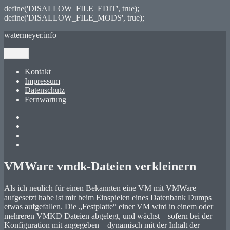
define('DISALLOW_FILE_EDIT', true);
define('DISALLOW_FILE_MODS', true);
Zum
watermeyer.info
Inhalt
springen
Menü
Kontakt
Impressum
Datenschutz
Fernwartung
Twitter
XING
LinkedIn
GitHub
VMWare vmdk-Dateien verkleinern
Als ich neulich für einen Bekannten eine VM mit VMWare
aufgesetzt habe ist mir beim Einspielen eines Datenbank Dumps
etwas aufgefallen. Die „Festplatte“ einer VM wird in einem oder
mehreren VMKD Dateien abgelegt, und wächst – sofern bei der
Konfiguration mit angegeben – dynamisch mit der Inhalt der