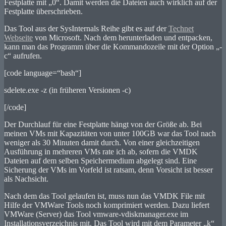
Festplatte mit „0“. Damit werden die Dateien auch wirklich auf der
Festplatte überschrieben.
Das Tool aus der SysInternals Reihe gibt es auf der
Technet
Webseite
von Microsoft. Nach dem herunterladen und entpacken,
kann man das Programm über die Kommandozeile mit der Option „-
c“ aufrufen.
[code language=“bash“]
sdelete.exe -z (in früheren Versionen -c)
[/code]
Der Durchlauf für eine Festplatte hängt von der Größe ab. Bei
meinen VMs mit Kapazitäten von unter 100GB war das Tool nach
weniger als 30 Minuten damit durch. Von einer gleichzeitigen
Ausführung in mehreren VMs rate ich ab, sofern die VMDK
Dateien auf dem selben Speichermedium abgelegt sind. Eine
Sicherung der VMs im Vorfeld ist ratsam, denn Vorsicht ist besser
als Nachsicht.
Nach dem das Tool gelaufen ist, muss nun das VMDK File mit
Hilfe der VMWare Tools noch komprimiert werden. Dazu liefert
VMWare (Server) das Tool vmware-vdiskmanager.exe im
Installationsverzeichnis mit. Das Tool wird mit dem Parameter „k“