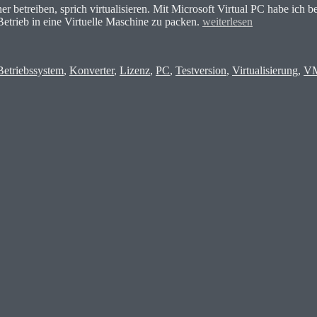
 betreiben, sprich virtualisieren. Mit Microsoft Virtual PC habe ich b
„Virtualisierung
etrieb in eine Virtuelle Maschine zu packen.
weiterlesen
von
rter
Produktivsystemen“
Betriebssystem
,
Konverter
,
Lizenz
,
PC
,
Testversion
,
Virtualisierung
,
VM