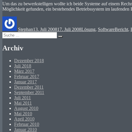
Um das zu bewerkstelligen wollte ich beide Systeme auf einem Rechner
Möglichkeit gefunden, ein bestehendes Betriebssystem im laufenden B
Autor
Veröffentlicht
Kategorien
Schlagwö
am
Stephan
13. Juli 2008
17. Juli 2008
Lösung
,
Software
Bericht
,
Suche
Suchen
nach:
Archiv
Dezember 2018
Juli 2018
März 2017
Februar 2017
Januar 2017
Dezember 2011
September 2011
Juli 2011
Mai 2011
August 2010
Mai 2010
April 2010
Februar 2010
Januar 2010