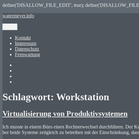
define('DISALLOW_FILE_EDIT', true); define('DISALLOW_FILE
Zum
watermeyer.info
Inhalt
springen
Menü
Kontakt
Impressum
Datenschutz
Fernwartung
Twitter
XING
LinkedIn
GitHub
Schlagwort:
Workstation
Virtualisierung von Produktivsystemen
Ich musste in einem Büro einen Rechnerwechsel durchführen. Der Kun
her beide Systeme zeitgleich zu betreiben mit der Einschränkung, das