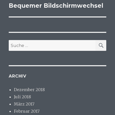
Bequemer Bildschirmwechsel
Nächster
Beitrag:
SU
Suche
nach:
ARCHIV
Dezember 2018
Juli 2018
März 2017
Februar 2017