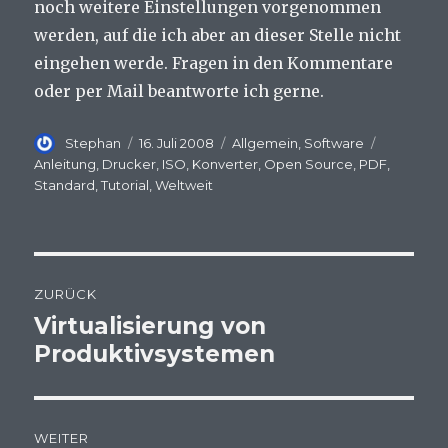
noch weitere Einstellungen vorgenommen
werden, auf die ich aber an dieser Stelle nicht
eingehen werde. Fragen in den Kommentare
oder per Mail beantworte ich gerne.
Autor
Veröffentlicht
Kategorien
Schlagwö
Stephan
16. Juli 2008
Allgemein
,
Software
am
Anleitung
,
Drucker
,
ISO
,
Konverter
,
Open Source
,
PDF
,
Standard
,
Tutorial
,
Weltweit
Beitragsnavigation
ZURÜCK
Virtualisierung von
Vorheriger
Produktivsystemen
Beitrag:
WEITER