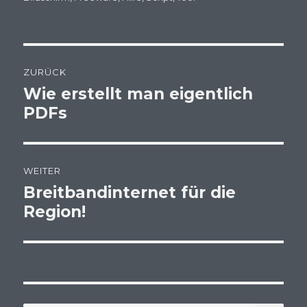
Beitragsnavigation
ZURÜCK
Wie erstellt man eigentlich
Vorheriger
PDFs
Beitrag:
WEITER
Breitbandinternet für die
Nächster
Region!
Beitrag: