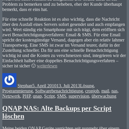
Problem zu bemerken und zu beheben, eher der Kunde überhaupt
bemerkt, dass er eins hat.
Für eine schnelle Reaktion ist es also wichtig, dass die Nachricht
über den Ausfall eines Servers sofort gesendet und auch empfangen
wird. Wert ständig ein Smartphone mit sich trägt, dem eröffnen sich
zwei Benachrichtigungsverfahren: Email & SMS. Für eine Email
spricht der kostengünstige Versand, dagegen aber ein relativ lahmer
Transportweg. Eine SMS ist zwar im Versand teurer, dafür in der
Zustellung schneller. Da für uns eine schnelle Benachrichtigung
wichtig ist und die Kosten zu verschmerzen sind, integrieren wir der
Einfachheit halber eine doppeltes Benachrichtigungsverfahren –
„Server
sicher ist sicher 🙂
weiterlesen
Überwachung
Autor
Veröffentlicht
Kategorien
via
am
SMS
Stephan
5. April 2010
13. Juli 2013
Lösung
,
und
Schlagwörter
Programmierung
,
Software
benachrichtigung
,
cronjob
,
mail
,
nas
,
Mail“
Netzwerk
,
PHP
,
qnap
,
Script
,
SMS
,
supervision
,
überwachung
QNAP NAS: Alte Backups per Script
löschen
Meine beiden QNAP Geräte verrichten seit nunmehr über einem