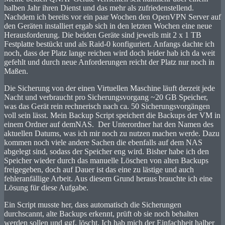
halben Jahr ihren Dienst und das mehr als zufriedenstellend.
Nachdem ich bereits vor ein paar Wochen den OpenVPN Server auf
den Geräten installiert ergab sich in den letzten Wochen eine neue
Herausforderung. Die beiden Geräte sind jeweils mit 2 x 1 TB
Festplatte bestückt und als Raid-0 konfiguriert. Anfangs dachte ich
noch, dass der Platz lange reichen wird doch leider hab ich da weit
gefehlt und durch neue Anforderungen reicht der Platz nur noch in
Maßen.
Die Sicherung von der einen Virtuellen Maschine läuft derzeit jede
Nacht und verbraucht pro Sicherungsvorgang ~20 GB Speicher,
was das Gerät rein rechnerisch nach ca. 50 Sicherungsvorgängen
voll sein lässt. Mein Backup Script speichert die Backups der VM in
einem Ordner auf demNAS. Der Unterordner hat den Namen des
aktuellen Datums, was ich mir noch zu nutzen machen werde. Dazu
kommen noch viele andere Sachen die ebenfalls auf dem NAS
abgelegt sind, sodass der Speicher eng wird. Bisher habe ich den
Speicher wieder durch das manuelle Löschen von alten Backups
freigegeben, doch auf Dauer ist das eine zu lästige und auch
fehleranfällige Arbeit. Aus diesem Grund heraus brauchte ich eine
Lösung für diese Aufgabe.
Ein Script musste her, dass automatisch die Sicherungen
durchscannt, alte Backups erkennt, prüft ob sie noch behalten
werden sollen und ggf. löscht. Ich hab mich der Einfachheit halber