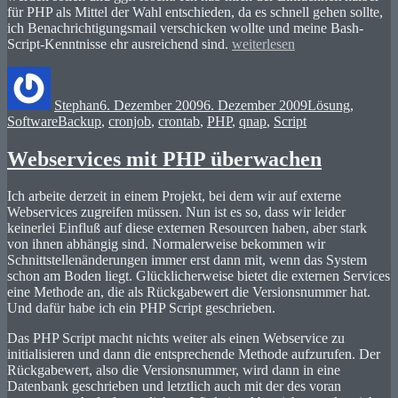
für PHP als Mittel der Wahl entschieden, da es schnell gehen sollte,
ich Benachrichtigungsmail verschicken wollte und meine Bash-
„QNAP
Script-Kenntnisse ehr ausreichend sind.
weiterlesen
NAS:
Autor
Veröffentlicht
Kategorien
Alte
am
Backups
Stephan
6. Dezember 2009
6. Dezember 2009
Lösung
,
per
Schlagwörter
Software
Backup
,
cronjob
,
crontab
,
PHP
,
qnap
,
Script
Script
löschen“
Webservices mit PHP überwachen
Ich arbeite derzeit in einem Projekt, bei dem wir auf externe
Webservices zugreifen müssen. Nun ist es so, dass wir leider
keinerlei Einfluß auf diese externen Resourcen haben, aber stark
von ihnen abhängig sind. Normalerweise bekommen wir
Schnittstellenänderungen immer erst dann mit, wenn das System
schon am Boden liegt. Glücklicherweise bietet die externen Services
eine Methode an, die als Rückgabewert die Versionsnummer hat.
Und dafür habe ich ein PHP Script geschrieben.
Das PHP Script macht nichts weiter als einen Webservice zu
initialisieren und dann die entsprechende Methode aufzurufen. Der
Rückgabewert, also die Versionsnummer, wird dann in eine
Datenbank geschrieben und letztlich auch mit der des voran