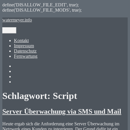
define('DISALLOW_FILE_EDIT', true);
define('DISALLOW_FILE_MODS', true);
Zum
watermeyer.info
Inhalt
springen
Menü
Kontakt
Impressum
Datenschutz
Fernwartung
Twitter
XING
LinkedIn
GitHub
Schlagwort:
Script
Server Überwachung via SMS und Mail
Heute ergab sich die Anforderung eine Server Überwachung im
Netzwerk eines Kunden zu integrieren. Der Grund dafür ist ein