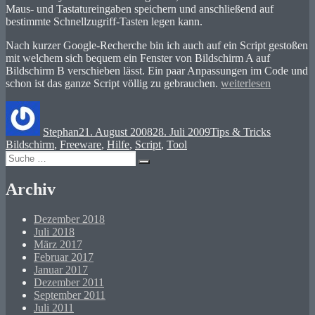
Maus- und Tastatureingaben speichern und anschließend auf
bestimmte Schnellzugriff-Tasten legen kann.
Nach kurzer Google-Recherche bin ich auch auf ein Script gestoßen
mit welchem sich bequem ein Fenster von Bildschirm A auf
Bildschirm B verschieben lässt. Ein paar Anpassungen im Code und
„Bequemer
schon ist das ganze Script völlig zu gebrauchen.
weiterlesen
Bildschirmwechsel“
Autor
Veröffentlicht
Kategorien
Schlagwör
am
Stephan
21. August 2008
28. Juli 2009
Tips & Tricks
Bildschirm
,
Freeware
,
Hilfe
,
Script
,
Tool
Suche
Suchen
nach:
Archiv
Dezember 2018
Juli 2018
März 2017
Februar 2017
Januar 2017
Dezember 2011
September 2011
Juli 2011