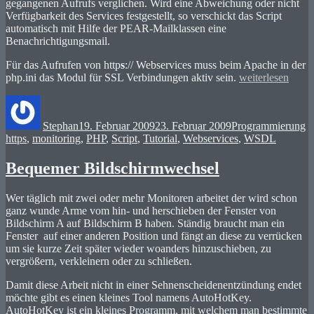
gegangenen Aufrufs verglichen. Wird eine Abweichung oder nicht
Verfügbarkeit des Services festgestellt, so verschickt das Script
automatisch mit Hilfe der PEAR-Mailklassen eine
Benachrichtigungsmail.
Für das Aufrufen von http
s
:// Webservices muss beim Apache in der
„Webservices
php.ini das Modul für SSL Verbindungen aktiv sein.
weiterlesen
mit
Autor
Veröffentlicht
Kategorien
S
PHP
am
überwachen“
Stephan
19. Februar 2009
23. Februar 2009
Programmierung
https
,
monitoring
,
PHP
,
Script
,
Tutorial
,
Webservices
,
WSDL
Bequemer Bildschirmwechsel
Wer täglich mit zwei oder mehr Monitoren arbeitet der wird schon
ganz wunde Arme vom hin- und herschieben der Fenster von
Bildschirm A auf Bildschirm B haben. Ständig braucht man ein
Fenster auf einer anderen Position und fängt an diese zu verrücken
um sie kurze Zeit später wieder woanders hinzuschieben, zu
vergrößern, verkleinern oder zu schließen.
Damit diese Arbeit nicht in einer Sehnenscheidenentzündung endet
möchte gibt es einen kleines Tool namens AutoHotKey.
AutoHotKey ist ein kleines Programm, mit welchem man bestimmte