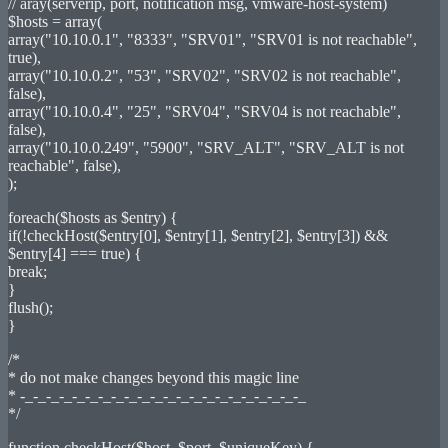
// aray(serverip, port, notification msg, vmware-host-system)
$hosts = array(
array("10.10.0.1", "8333", "SRV01", "SRV01 is not reachable",
true),
array("10.10.0.2", "53", "SRV02", "SRV02 is not reachable",
false),
array("10.10.0.4", "25", "SRV04", "SRV04 is not reachable",
false),
array("10.10.0.249", "5900", "SRV_ALT", "SRV_ALT is not
reachable", false),
);
foreach($hosts as $entry) {
if(!checkHost($entry[0], $entry[1], $entry[2], $entry[3]) &&
$entry[4] === true) {
break;
}
flush();
}
/*
* do not make changes beyond this magic line
* -_-_-_-_-_-_-_-_-_-_-_-_-_-_-_-_-_-_-_-_-_-_
*/
function checkHost($host, $port, $uniqueKey) {