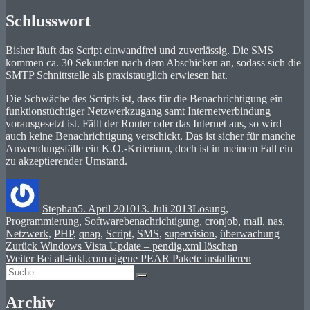
Schlusswort
Bisher läuft das Script einwandfrei und zuverlässig. Die SMS
kommen ca. 30 Sekunden nach dem Abschicken an, sodass sich die
SMTP Schnittstelle als praxistauglich erwiesen hat.
Die Schwäche des Scripts ist, dass für die Benachrichtigung ein
funktionstüchtiger Netzwerkzugang samt Internetverbindung
vorausgesetzt ist. Fällt der Router oder das Internet aus, so wird
auch keine Benachrichtigung verschickt. Das ist sicher für manche
Anwendungsfälle ein K.O.-Kriterium, doch ist in meinem Fall ein
zu akzeptierender Umstand.
Autor
Veröffentlicht
Kategorien
am
Stephan
5. April 2010
13. Juli 2013
Lösung
,
Schlagwörter
Programmierung
,
Software
benachrichtigung
,
cronjob
,
mail
,
nas
,
Netzwerk
,
PHP
,
qnap
,
Script
,
SMS
,
supervision
,
überwachung
Beitragsnavigation
Vorheriger
Zurück
Windows Vista Update – pendig.xml löschen
Nächster
Beitrag:
Weiter
Bei all-inkl.com eigene PEAR Pakete installieren
Suche
Beitrag:
Suchen
nach:
Archiv