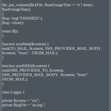
file_put_contents($lckFile, $lastOutageTime == 0 ? time() :
$lastOutageTime);
}
$log->log("FINISHED");
$log->close();
return $fp;
}
function sendMail($content) {
mail(TO_MAIL, $content, SMS_PROVIDER_MAIL_BODY .
$content, "from:" . FROM_MAIL);
}
function sendSMS($content) {
mail(SMS_PROVIDER_TO, $content,
SMS_PROVIDER_MAIL_BODY . $content, "from:" .
FROM_MAIL);
}
class Logger {
private $system = "n/a";
private $logFile = "no.log";