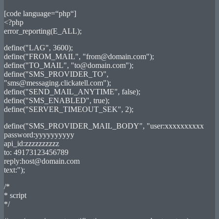
[code language=“php“]
<?php
error_reporting(E_ALL);
define("LAG", 3600);
define("FROM_MAIL", "from@domain.com");
define("TO_MAIL", "to@domain.com");
define("SMS_PROVIDER_TO",
"sms@messaging.clickatell.com");
define("SEND_MAIL_ANYTIME", false);
define("SMS_ENABLED", true);
define("SERVER_TIMEOUT_SEK", 2);
define("SMS_PROVIDER_MAIL_BODY", "user:xxxxxxxxxx
password:yyyyyyyyyy
api_id:zzzzzzzzzz
to: 49173123456789
reply:host@domain.com
text:");
/*
* script
*/