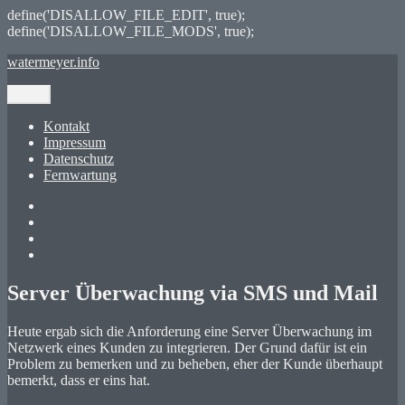
define('DISALLOW_FILE_EDIT', true);
define('DISALLOW_FILE_MODS', true);
Zum
watermeyer.info
Inhalt
springen
Menü
Kontakt
Impressum
Datenschutz
Fernwartung
Twitter
XING
LinkedIn
GitHub
Server Überwachung via SMS und Mail
Heute ergab sich die Anforderung eine Server Überwachung im
Netzwerk eines Kunden zu integrieren. Der Grund dafür ist ein
Problem zu bemerken und zu beheben, eher der Kunde überhaupt
bemerkt, dass er eins hat.