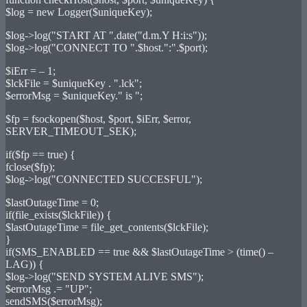
$log = new Logger($uniqueKey);
$log->log("START AT ".date("d.m.Y H:i:s"));
$log->log("CONNECT TO ".$host.":".$port);
$iErr = – 1;
$lckFile = $uniqueKey . ".lck";
$errorMsg = $uniqueKey." is ";
$fp = fsockopen($host, $port, $iErr, $error,
SERVER_TIMEOUT_SEK);
if($fp == true) {
fclose($fp);
$log->log("CONNECTED SUCCESFUL");
$lastOutageTime = 0;
if(file_exists($lckFile)) {
$lastOutageTime = file_get_contents($lckFile);
}
if(SMS_ENABLED == true && $lastOutageTime > (time() –
LAG)) {
$log->log("SEND SYSTEM ALIVE SMS");
$errorMsg .= "UP";
sendSMS($errorMsg);