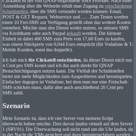
Clickatell ist der von QNAP empfohlene SMS Provider. Nach einer
Anmeldung über die Webseite erhält man Zugang zu
verschiedenen
Schnittstellen
, über die SMS versendet werden können: Email,
POST & GET Request, Webservice und … . Zum Testen werden
einen 10 Frei-SMS zur Verfügung gestellt ohne das weitere Kosten
entstehen. Möchte man den Dienst weiter nutzen, so müssen SMS
via Kreditkarte oder auch Paypal
gekauft
werden. Die kleinste
Einheit ist dabei 400 SMS zum Preis von 17,60 Euro zu kaufen,
was einem Stückpreis von 0,044 Euro entspricht (für Vodafone & T-
Mobile Kunden, sonst das doppelte).
Ich hab mich
für Clickatell entschieden
, da dieser Dienst mich nur
4 Cent pro SMS kostet und ich ihn auch direkt für QNAP
Benachrichtigungen nutzen kann. Die Vielfalt der Schnittstellen
bietet mir mehr Möglichkeiten zum Ausprobieren und herumspielen.
Einfacher dagegen ist Vodafone, bei dem man nur eine Freischalt-
SMS schicken muss, dafür aber auch anschließend 20 Cent pro
SMS zahlt.
Szenario
Mein Szenario ist, dass ich vier Server von meinem Script
überwacht haben möchte. Drei davon laufen virtuell auf dem Server
1 (SRV01). Die Überwachung soll nicht rund um die Uhr laufen, da
in der Nacht die VMs gesichert und dazu heruntergefahren werden.