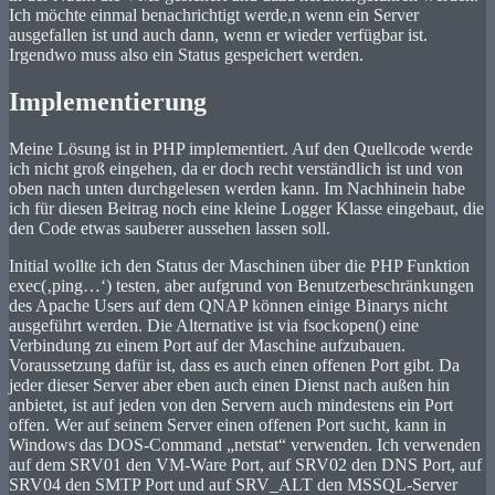
Ich möchte einmal benachrichtigt werde,n wenn ein Server
ausgefallen ist und auch dann, wenn er wieder verfügbar ist.
Irgendwo muss also ein Status gespeichert werden.
Implementierung
Meine Lösung ist in PHP implementiert. Auf den Quellcode werde
ich nicht groß eingehen, da er doch recht verständlich ist und von
oben nach unten durchgelesen werden kann. Im Nachhinein habe
ich für diesen Beitrag noch eine kleine Logger Klasse eingebaut, die
den Code etwas sauberer aussehen lassen soll.
Initial wollte ich den Status der Maschinen über die PHP Funktion
exec(‚ping…‘) testen, aber aufgrund von Benutzerbeschränkungen
des Apache Users auf dem QNAP können einige Binarys nicht
ausgeführt werden. Die Alternative ist via fsockopen() eine
Verbindung zu einem Port auf der Maschine aufzubauen.
Voraussetzung dafür ist, dass es auch einen offenen Port gibt. Da
jeder dieser Server aber eben auch einen Dienst nach außen hin
anbietet, ist auf jeden von den Servern auch mindestens ein Port
offen. Wer auf seinem Server einen offenen Port sucht, kann in
Windows das DOS-Command „netstat“ verwenden. Ich verwenden
auf dem SRV01 den VM-Ware Port, auf SRV02 den DNS Port, auf
SRV04 den SMTP Port und auf SRV_ALT den MSSQL-Server