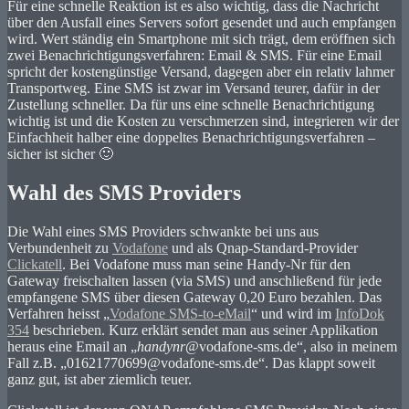
Für eine schnelle Reaktion ist es also wichtig, dass die Nachricht
über den Ausfall eines Servers sofort gesendet und auch empfangen
wird. Wert ständig ein Smartphone mit sich trägt, dem eröffnen sich
zwei Benachrichtigungsverfahren: Email & SMS. Für eine Email
spricht der kostengünstige Versand, dagegen aber ein relativ lahmer
Transportweg. Eine SMS ist zwar im Versand teurer, dafür in der
Zustellung schneller. Da für uns eine schnelle Benachrichtigung
wichtig ist und die Kosten zu verschmerzen sind, integrieren wir der
Einfachheit halber eine doppeltes Benachrichtigungsverfahren –
sicher ist sicher 🙂
Wahl des SMS Providers
Die Wahl eines SMS Providers schwankte bei uns aus
Verbundenheit zu
Vodafone
und als Qnap-Standard-Provider
Clickatell
. Bei Vodafone muss man seine Handy-Nr für den
Gateway freischalten lassen (via SMS) und anschließend für jede
empfangene SMS über diesen Gateway 0,20 Euro bezahlen. Das
Verfahren heisst „
Vodafone SMS-to-eMail
“ und wird im
InfoDok
354
beschrieben. Kurz erklärt sendet man aus seiner Applikation
heraus eine Email an „
handynr
@vodafone-sms.de“, also in meinem
Fall z.B. „01621770699@vodafone-sms.de“. Das klappt soweit
ganz gut, ist aber ziemlich teuer.