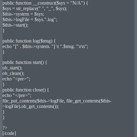
public function __construct($sys = "N/A") {
$sys = str_replace(" ", "_", $sys);
$this->system = $sys;
$this->logFile = $sys.".log";
$this->start();
}
public function log($msg) {
echo "[" . $this->system. "] \t ".$msg. "\r\n";
}
public function start() {
ob_start();
ob_clean();
echo "<pre>";
}
public function close() {
echo "</pre>";
file_put_contents($this->logFile, file_get_contents($this-
>logFile).ob_get_contents());
}
}
?>
[/code]