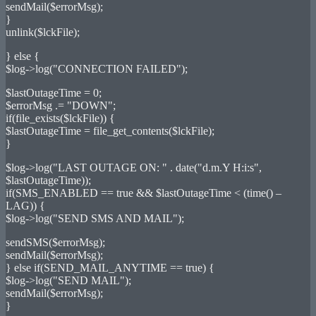
sendMail($errorMsg);
}
unlink($lckFile);
} else {
$log->log("CONNECTION FAILED");
$lastOutageTime = 0;
$errorMsg .= "DOWN";
if(file_exists($lckFile)) {
$lastOutageTime = file_get_contents($lckFile);
}
$log->log("LAST OUTAGE ON: " . date("d.m.Y H:i:s",
$lastOutageTime));
if(SMS_ENABLED == true && $lastOutageTime < (time() –
LAG)) {
$log->log("SEND SMS AND MAIL");
sendSMS($errorMsg);
sendMail($errorMsg);
} else if(SEND_MAIL_ANYTIME == true) {
$log->log("SEND MAIL");
sendMail($errorMsg);
}